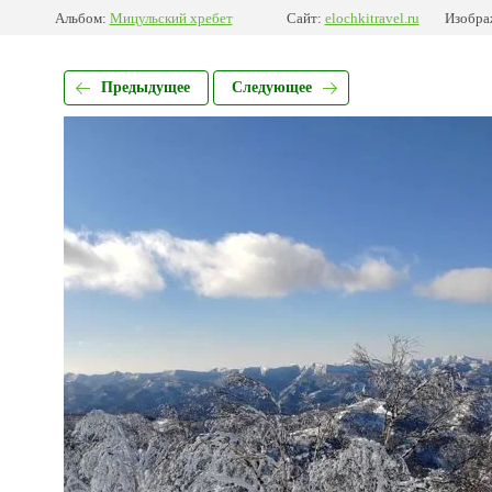
Альбом:
Мицульский хребет
Сайт:
elochkitravel.ru
Изобра
Предыдущее
Следующее